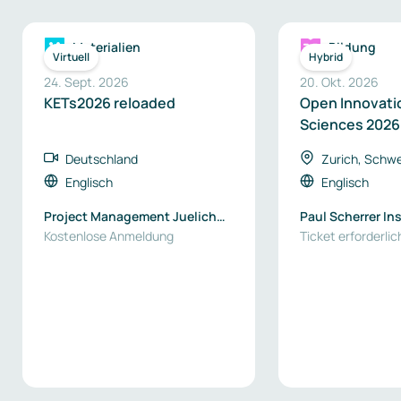
Materialien
Bildung
Virtuell
Hybrid
24. Sept. 2026
20. Okt. 2026
KETs2026 reloaded
Open Innovatio
Sciences 2026
Deutschland
Zurich, Schwe
Englisch
Englisch
Project Management Juelich
Paul Scherrer In
(PtJ)
Kostenlose Anmeldung
Ticket erforderlic