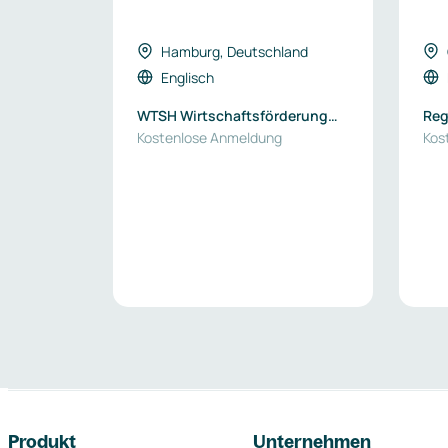
Hamburg, Deutschland
Englisch
WTSH Wirtschaftsförderung
Reg
und Technologietransfer
Kostenlose Anmeldung
Pod
Kos
Schleswig-Holstein - EEN
Germany
Footer-Navigation
Produkt
Unternehmen