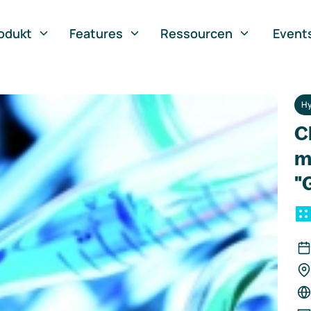
odukt
Features
Ressourcen
Event
Hy
C
m
"