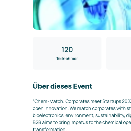
120
Teilnehmer
Über dieses Event
“Chem-Match: Corporates meet Startups 2023 -
open innovation. We match corporates with star
bioelectronics, environment, sustainability, d
B2B aims to bring impetus to the chemical open
transformation. 