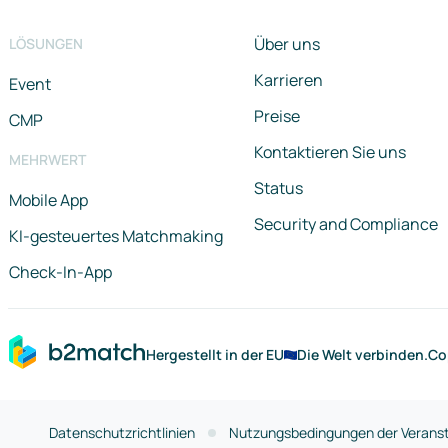
Über uns
LÖSUNGEN
Karrieren
Event
Preise
CMP
Kontaktieren Sie uns
MEHRWERT
Status
Mobile App
Security and Compliance
KI-gesteuertes Matchmaking
Check-In-App
Hergestellt in der EU
Die Welt verbinden.
Co
Datenschutzrichtlinien
Nutzungsbedingungen der Veranst