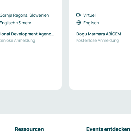
Gornja Ragona, Slowenien
Virtuell
Englisch
+3 mehr
Englisch
ional Development Agency
Dogu Marmara ABİGEM
ravje-Maribor
tenlose Anmeldung
Kostenlose Anmeldung
Ressourcen
Events entdecken