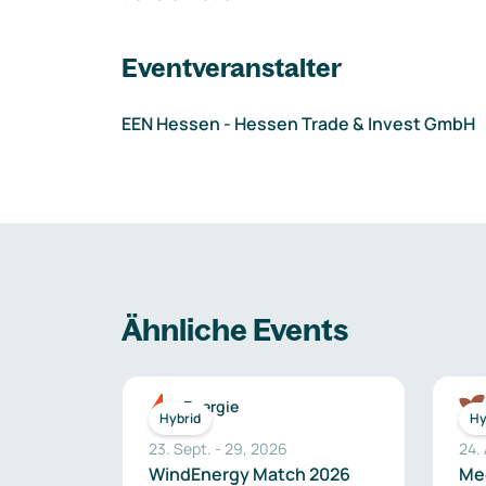
Eventveranstalter
EEN Hessen - Hessen Trade & Invest GmbH
Ähnliche Events
Energie
Hybrid
Hy
23. Sept.
-
29
,
2026
24.
WindEnergy Match 2026
Me