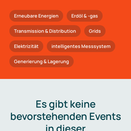
Erneubare Energien
Erdöl & -gas
Trans­mis­si­on & Distribution
Grids
Elektrizität
intelligentes Messsystem
Generierung & Lagerung
Es gibt keine
bevorstehenden Events
in dieser