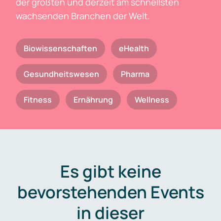
der größten und derzeit am schnellsten
wachsenden Branchen der Welt.
Biowissenschaften
eHealth
Gesundheitswesen
Pharma
Fitness
Ernährung
Wellness
Es gibt keine
bevorstehenden Events
in dieser