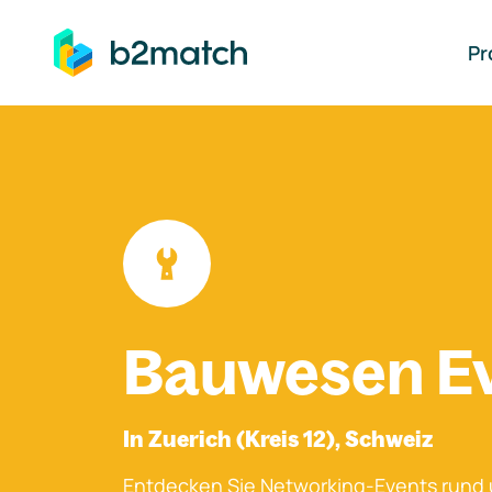
auptinhalt springen
Pr
Bauwesen E
In Zuerich (Kreis 12), Schweiz
Entdecken Sie Networking-Events rund