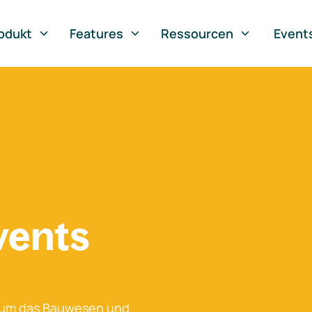
odukt
Features
Ressourcen
Event
vents
 um das Bauwesen und