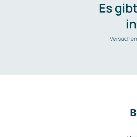
Es gib
i
Versuchen
B