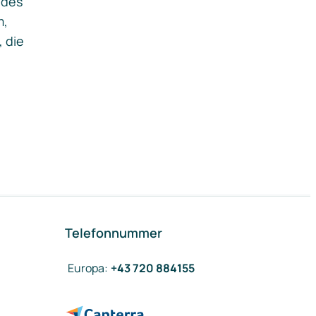
ides
m,
, die
Telefonnummer
Europa
:
+43 720 884155