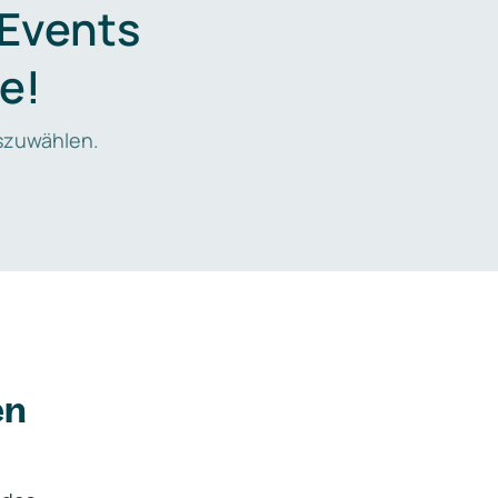
 Events
e!
zuwählen.
en