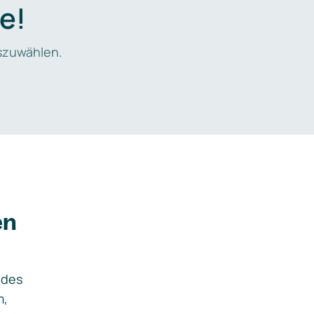
e!
zuwählen.
en
ides
m,