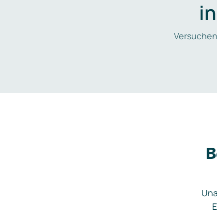
i
Versuchen
B
Una
E