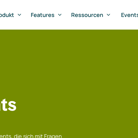
odukt
Features
Ressourcen
Event
ts
nts, die sich mit Fragen