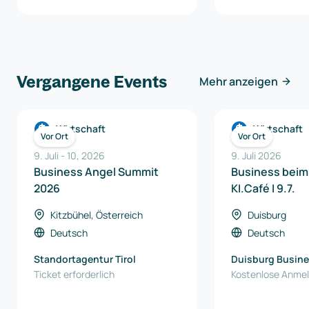
Vergangene Events
Mehr anzeigen
Wirtschaft
Wirtschaft
Vor Ort
Vor Ort
9. Juli
-
10
,
2026
9. Juli 2026
Business Angel Summit
Business beim
2026
KI.Café I 9.7.
Kitzbühel, Österreich
Duisburg
Deutsch
Deutsch
Standortagentur Tirol
Duisburg Busine
Ticket erforderlich
Innovation Gmb
Kostenlose Anme