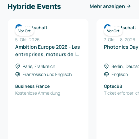
Hybride Events
Mehr anzeigen
Wirtschaft
Wirtschaft
Vor Ort
Vor Ort
5. Okt. 2026
7. Okt.
-
8
,
2026
Ambition Europe 2026 - Les
Photoni
entreprises, moteurs de la
souveraineté industrielle
Paris, Frankreich
Berlin , Deuts
en Europe
Französisch
und
Englisch
Englisch
Business France
OptecBB
Kostenlose Anmeldung
Ticket erforderlic