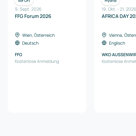
Vor Ort
Hybrid
9. Sept. 2026
19. Okt.
-
21
,
202
FFG Forum 2026
AFRICA DAY 20
Wien, Österreich
Vienna, Öster
Deutsch
Englisch
FFG
WKO AUSSENWI
Kostenlose Anmeldung
AUSTRIA
Kostenlose Anme