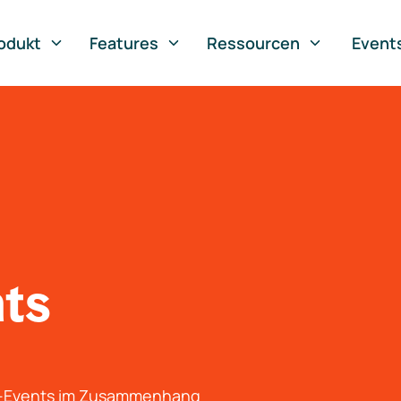
odukt
Features
Ressourcen
Event
nts
g-Events im Zusammenhang