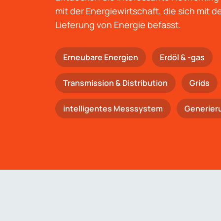
mit der Energiewirtschaft, die sich mit 
Lieferung von Energie befasst.
Erneubare Energien
Erdöl & -gas
Trans­mis­si­on & Distribution
Grids
intelligentes Messsystem
Generier