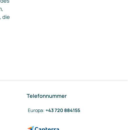
ides
m,
, die
Telefonnummer
Europa
:
+43 720 884155