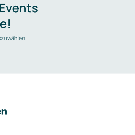
 Events
e!
zuwählen.
en