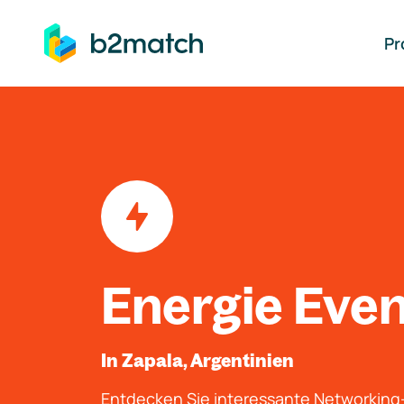
auptinhalt springen
Pr
Energie Eve
In Zapala, Argentinien
Entdecken Sie interessante Networkin