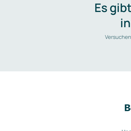
Es gib
i
Versuchen
B