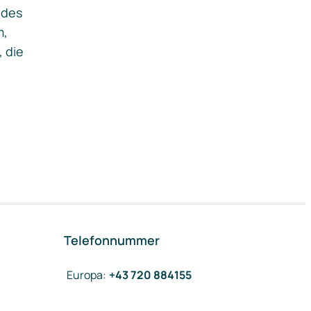
ides
m,
, die
Telefonnummer
Europa
:
+43 720 884155