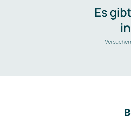
Es gib
i
Versuchen
B