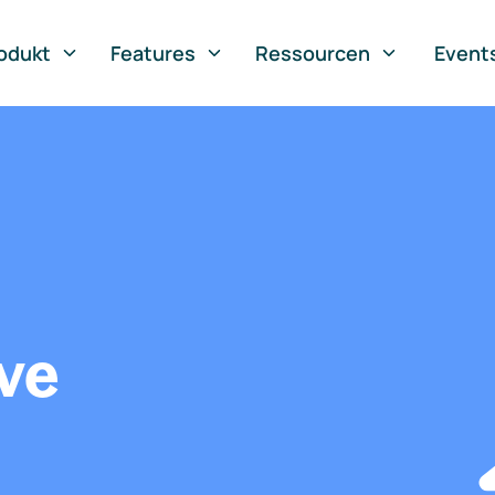
odukt
Features
Ressourcen
Event
ve