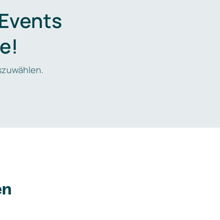
 Events
e!
zuwählen.
en