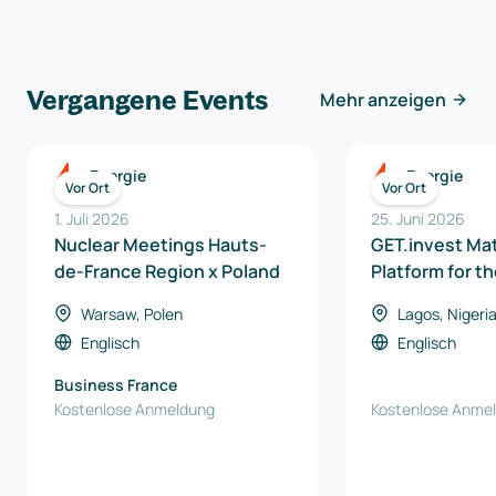
Vergangene Events
Mehr anzeigen
Energie
Energie
Vor Ort
Vor Ort
1. Juli 2026
25. Juni 2026
Nuclear Meetings Hauts-
GET.invest Ma
de-France Region x Poland
Platform for t
Business Foru
Warsaw, Polen
Lagos, Nigeri
Englisch
Englisch
Business France
Kostenlose Anmeldung
Kostenlose Anme