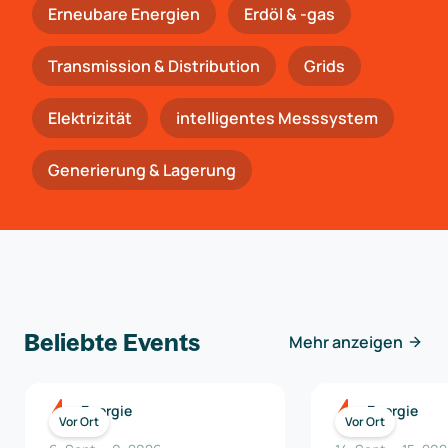
Erneubare Energien
Erdöl & -gas
Trans­mis­si­on & Distribution
Grids
Elektrizität
intelligentes Messsystem
Generierung & Lagerung
Beliebte Events
Mehr anzeigen
Energie
Energie
Vor Ort
Vor Ort