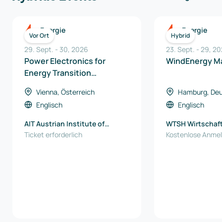
Energie
Energie
Vor Ort
Hybrid
29. Sept.
-
30
,
2026
23. Sept.
-
29
,
20
Power Electronics for
WindEnergy M
Energy Transition
Symposium
Vienna, Österreich
Hamburg, Deu
Englisch
Englisch
AIT Austrian Institute of
WTSH Wirtschaf
Technology
Ticket erforderlich
und Technologie
Kostenlose Anme
Schleswig-Holst
Germany