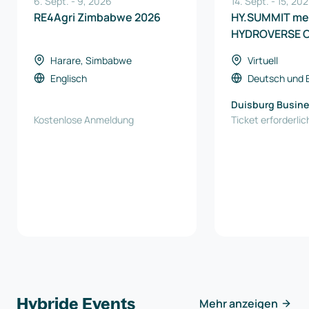
6. Sept.
-
9
,
2026
14. Sept.
-
15
,
202
RE4Agri Zimbabwe 2026
HY.SUMMIT me
HYDROVERSE 
Harare, Simbabwe
Virtuell
Englisch
Deutsch
und
Duisburg Busine
Kostenlose Anmeldung
Innovation Gmb
Ticket erforderlic
Hybride Events
Mehr anzeigen