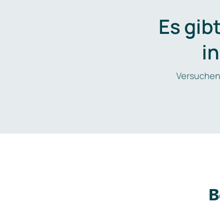
Es gib
i
Versuchen
B