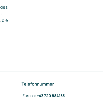
ides
m,
, die
Telefonnummer
Europa
:
+43 720 884155