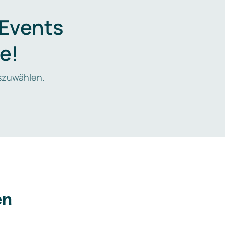
 Events
e!
zuwählen.
en