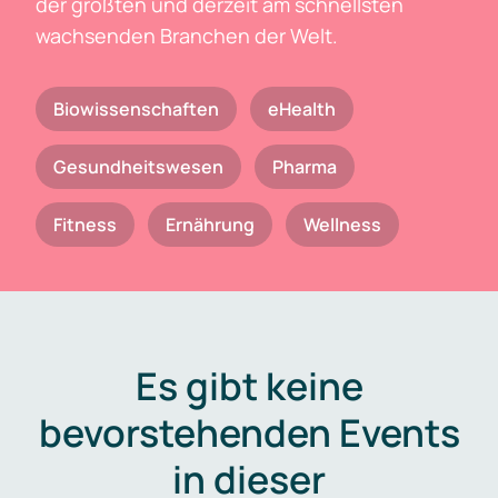
der größten und derzeit am schnellsten
wachsenden Branchen der Welt.
Biowissenschaften
eHealth
Gesundheitswesen
Pharma
Fitness
Ernährung
Wellness
Es gibt keine
bevorstehenden Events
in dieser