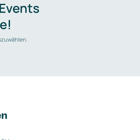
 Events
e!
zuwählen.
en