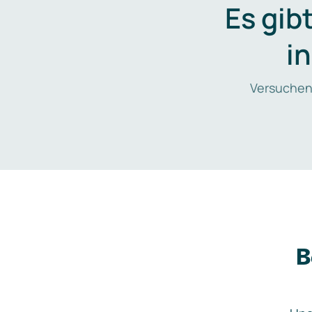
Es gib
i
Versuchen
B