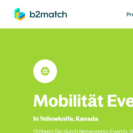
auptinhalt springen
Pr
Mobilität Ev
In Yellowknife, Kanada
Stöbern Sie durch Networking-Events, d