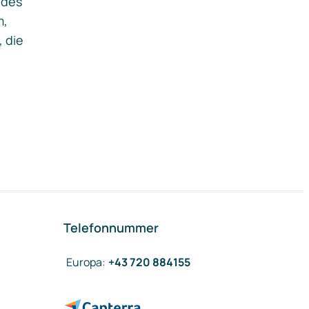
ides
m,
, die
Telefonnummer
Europa
:
+43 720 884155