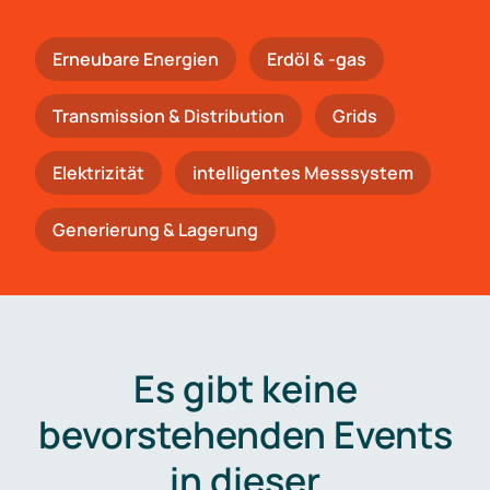
Erneubare Energien
Erdöl & -gas
Trans­mis­si­on & Distribution
Grids
Elektrizität
intelligentes Messsystem
Generierung & Lagerung
Es gibt keine
bevorstehenden Events
in dieser