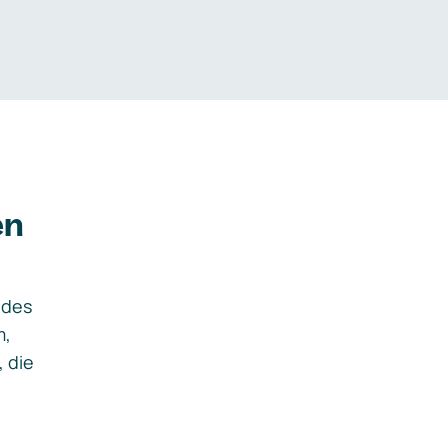
en
ides
m,
, die