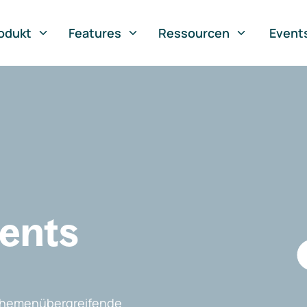
odukt
Features
Ressourcen
Event
vents
, themenübergreifende