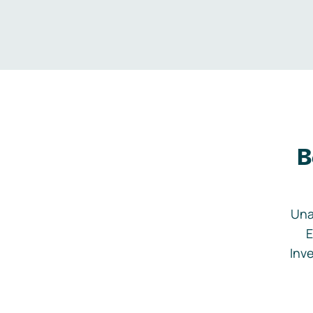
B
Una
E
Inve