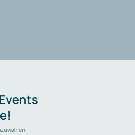
 Events
e!
zuwählen.