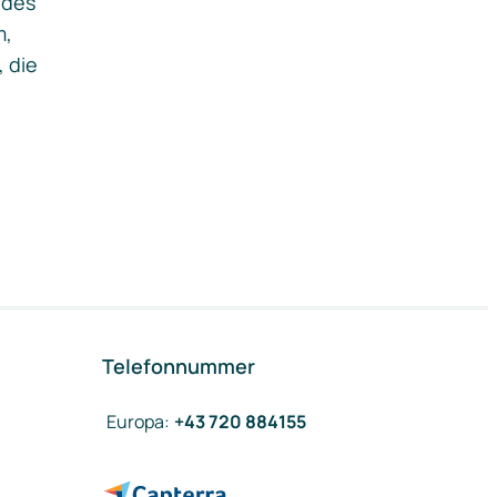
ides
m,
, die
Telefonnummer
Europa
:
+43 720 884155