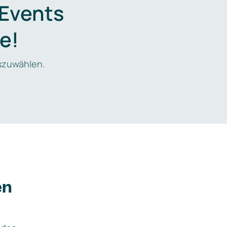
 Events
e!
zuwählen.
en