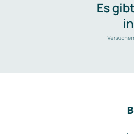
Es gib
i
Versuchen
B