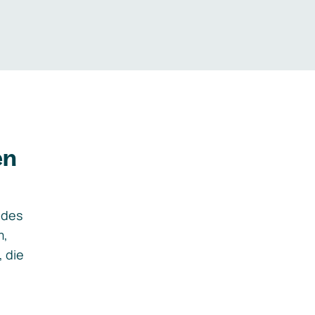
en
ides
m,
, die