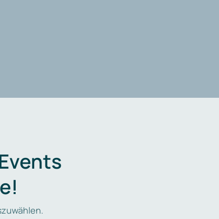
 Events
e!
zuwählen.