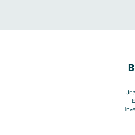
B
Una
E
Inve