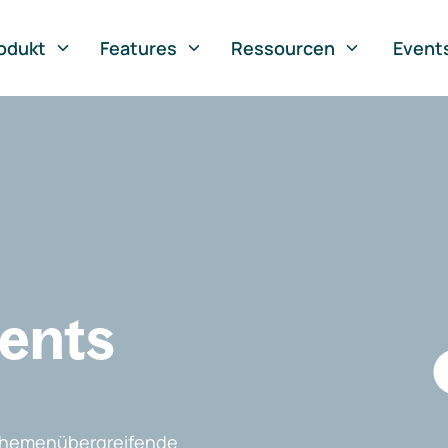
odukt
Features
Ressourcen
Event
vents
, themenübergreifende