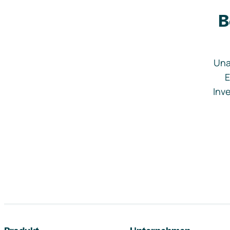
B
Una
E
Inve
Footer-Navigation