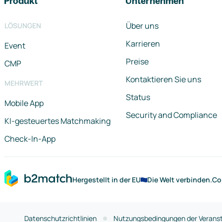
Produkt
Unternehmen
Über uns
LÖSUNGEN
Karrieren
Event
Preise
CMP
Kontaktieren Sie uns
MEHRWERT
Status
Mobile App
Security and Compliance
KI-gesteuertes Matchmaking
Check-In-App
Hergestellt in der EU
Die Welt verbinden.
Co
Datenschutzrichtlinien
Nutzungsbedingungen der Veranst