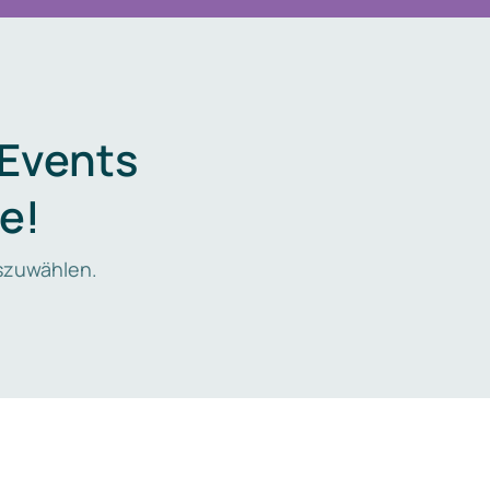
 Events
e!
zuwählen.