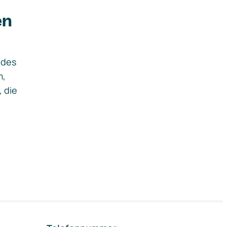
en
ides
m,
, die