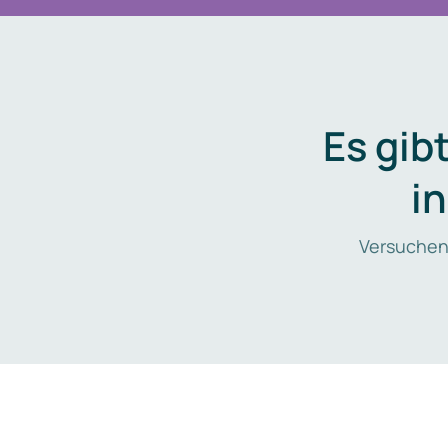
Es gib
i
Versuchen