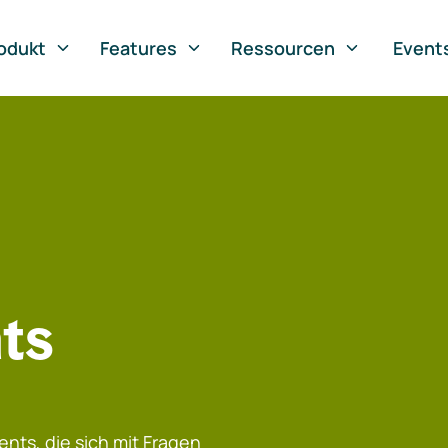
odukt
Features
Ressourcen
Event
ts
nts, die sich mit Fragen