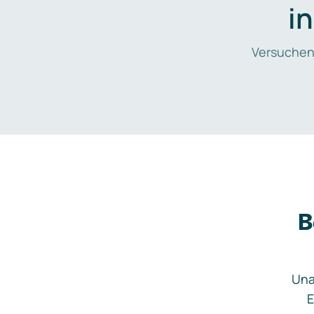
i
Versuchen
B
Una
E