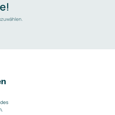
e!
zuwählen.
en
ides
m,