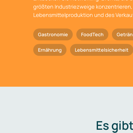
größten Industriezweige konzentrieren, 
Lebensmittelproduktion und des Verkau
Gastronomie
FoodTech
Geträn
Ernährung
Lebensmittelsicherheit
Es gib