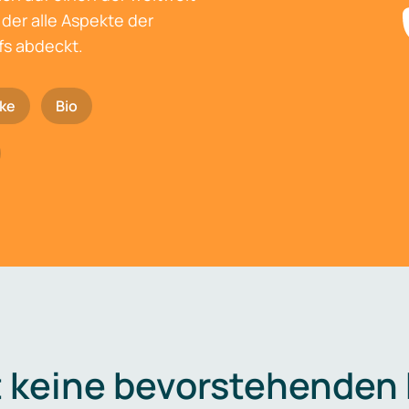
der alle Aspekte der
fs abdeckt.
ke
Bio
t keine bevorstehenden