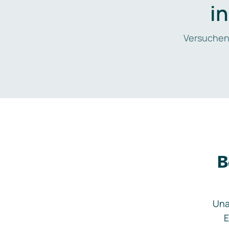
i
Versuchen
B
Una
E