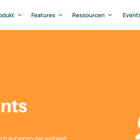
odukt
Features
Ressourcen
Event
nts
ch auf einen der weltweit