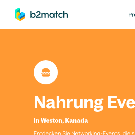
auptinhalt springen
Pr
Nahrung Eve
In Weston, Kanada
Entdecken Sie Networking-Events, die si