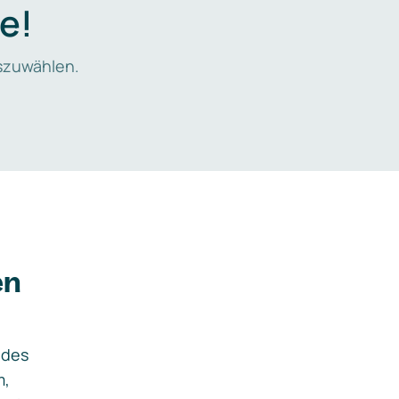
e!
zuwählen.
en
ides
m,