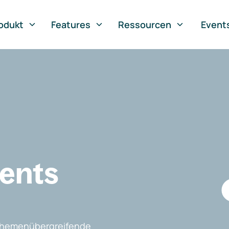
odukt
Features
Ressourcen
Event
vents
, themenübergreifende