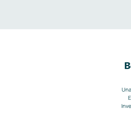
B
Una
E
Inve