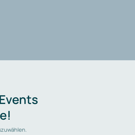
 Events
e!
zuwählen.