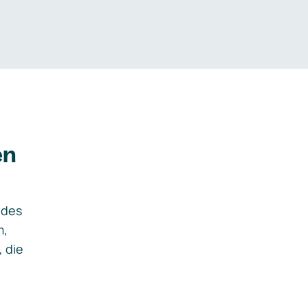
en
ides
m,
, die