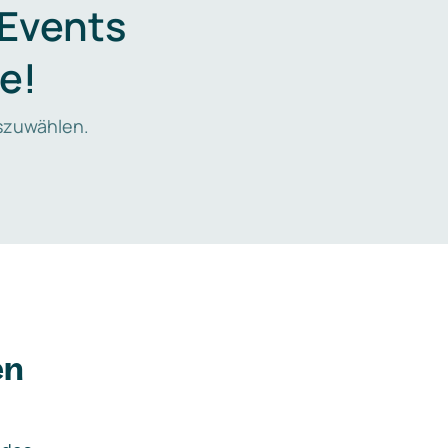
 Events
e!
zuwählen.
en