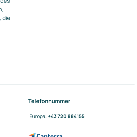
ides
m,
, die
Telefonnummer
Europa
:
+43 720 884155