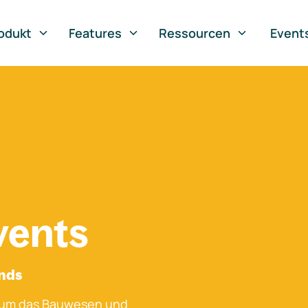
odukt
Features
Ressourcen
Event
vents
ands
 um das Bauwesen und