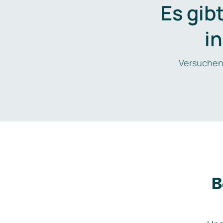
Es gib
i
Versuchen
B