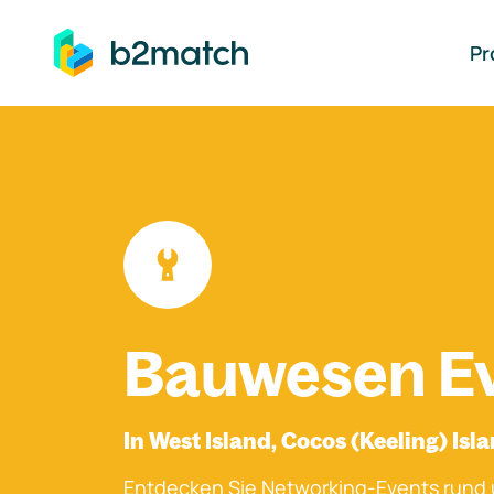
auptinhalt springen
Pr
Bauwesen E
In West Island, Cocos (Keeling) Isl
Entdecken Sie Networking-Events rund