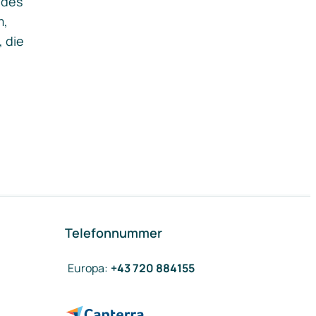
ides
m,
, die
Telefonnummer
Europa
:
+43 720 884155