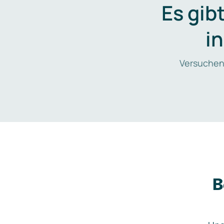
Es gib
i
Versuchen
B