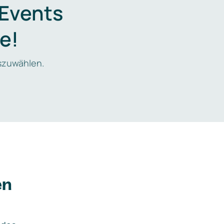
 Events
e!
zuwählen.
en