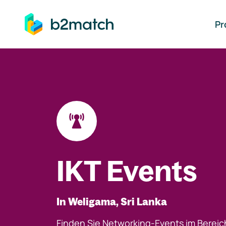
auptinhalt springen
Pr
IKT Events
In Weligama, Sri Lanka
Finden Sie Networking-Events im Bereic