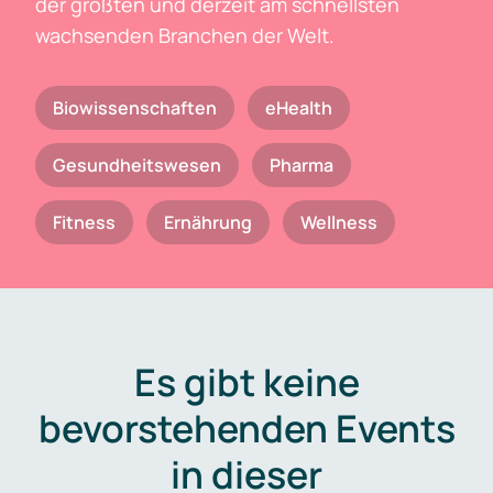
der größten und derzeit am schnellsten
wachsenden Branchen der Welt.
Biowissenschaften
eHealth
Gesundheitswesen
Pharma
Fitness
Ernährung
Wellness
Es gibt keine
bevorstehenden Events
in dieser