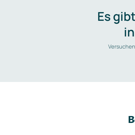
Es gib
i
Versuchen
B