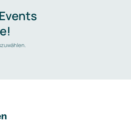
 Events
e!
zuwählen.
en