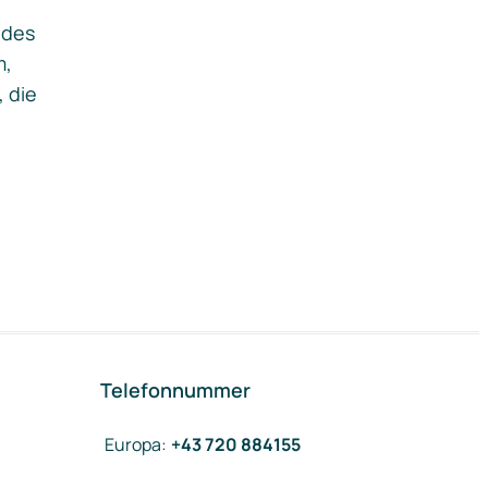
ides
m,
, die
Telefonnummer
Europa
:
+43 720 884155