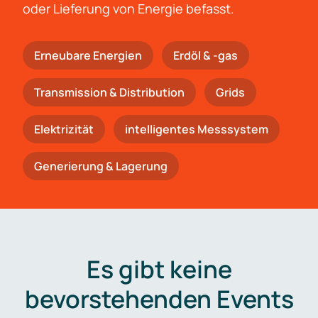
oder Lieferung von Energie befasst.
Erneubare Energien
Erdöl & -gas
Trans­mis­si­on & Distribution
Grids
Elektrizität
intelligentes Messsystem
Generierung & Lagerung
Es gibt keine
bevorstehenden Events