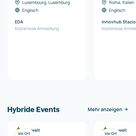
Luxembourg, Luxemburg
Roma, Italien
Englisch
Englisch
EDA
Innovhub Stazio
Kostenlose Anmeldung
Sperimentali per 
Kostenlose Anme
Hybride Events
Mehr anzeigen
Umwelt
Umwelt
Vor Ort
Vor Ort