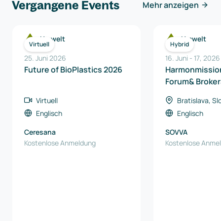
Vergangene Events
Mehr anzeigen
Umwelt
Umwelt
Virtuell
Hybrid
25. Juni 2026
16. Juni
-
17
,
2026
Future of BioPlastics 2026
Harmonmissio
Forum& Broker
Virtuell
Bratislava, S
Englisch
Englisch
Ceresana
SOVVA
Kostenlose Anmeldung
Kostenlose Anme