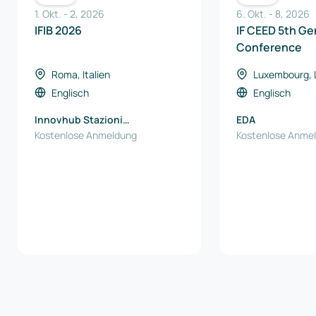
1. Okt.
-
2
,
2026
6. Okt.
-
8
,
2026
IFIB 2026
IF CEED 5th Ge
Conference
Roma, Italien
Luxembourg,
Englisch
Englisch
Innovhub Stazioni
EDA
Sperimentali per l'Industria
Kostenlose Anmeldung
Kostenlose Anme