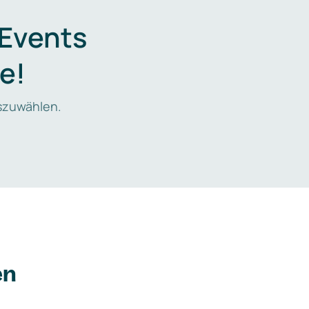
 Events
e!
zuwählen.
en