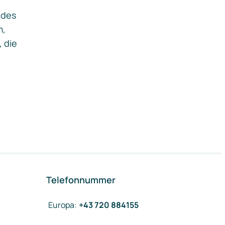
ides
m,
, die
Telefonnummer
Europa
:
+43 720 884155