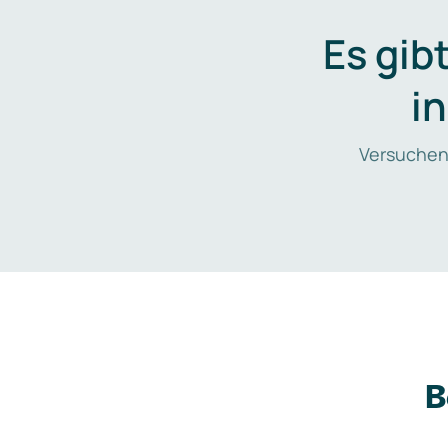
Es gib
i
Versuchen
B