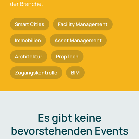
der Branche.
Smart Cities
Facility Management
Immobilien
Asset Management
Architektur
PropTech
Zugangskontrolle
BIM
Es gibt keine
bevorstehenden Events