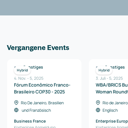
Vergangene Events
Sonstiges
Sonstiges
Hybrid
Hybrid
4. Nov.
-
5
,
2025
3. Juli
-
5
,
2025
Fórum Econômico Franco-
WBA/BRICS Bu
Brasileiro COP30 - 2025
Woman Roundt
Rio De Janeiro, Brasilien
Rio de Janeiro
und
Französisch
Englisch
Business France
Enterprise Euro
Kostenlose Anmeldung
Brasil
Kostenlose Anme