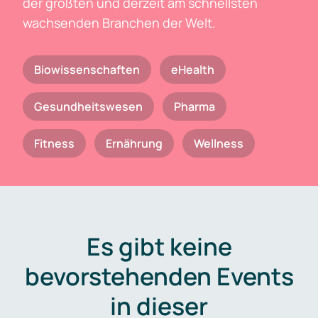
der größten und derzeit am schnellsten
wachsenden Branchen der Welt.
Biowissenschaften
eHealth
Gesundheitswesen
Pharma
Fitness
Ernährung
Wellness
Es gibt keine
bevorstehenden Events
in dieser