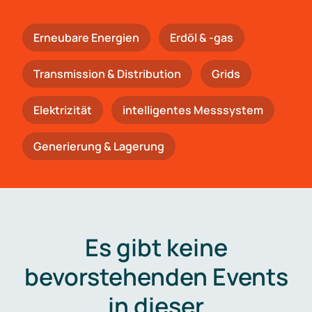
Erneubare Energien
Erdöl & -gas
Trans­mis­si­on & Distribution
Grids
Elektrizität
intelligentes Messsystem
Generierung & Lagerung
Es gibt keine
bevorstehenden Events
in dieser