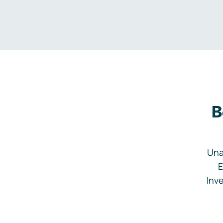
B
Una
E
Inve