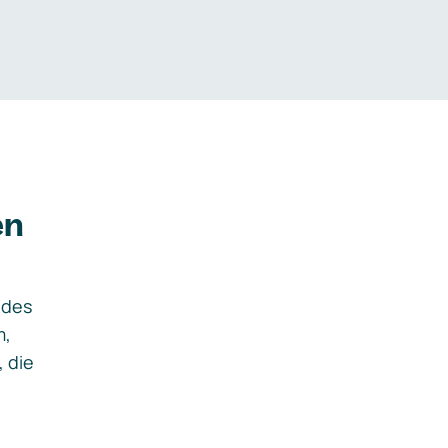
en
ides
m,
, die