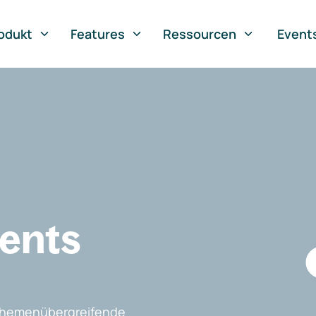
odukt
Features
Ressourcen
Event
vents
, themenübergreifende