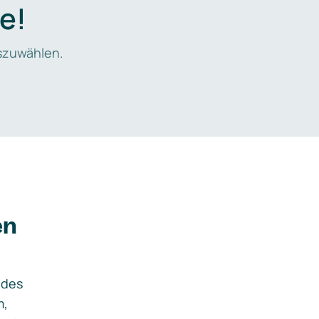
e!
zuwählen.
en
ides
m,