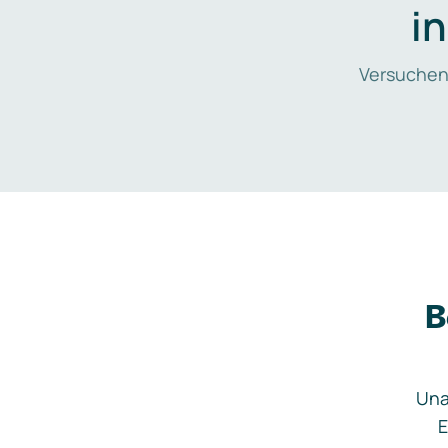
i
Versuchen
B
Una
E