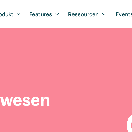
odukt
Features
Ressourcen
Event
swesen