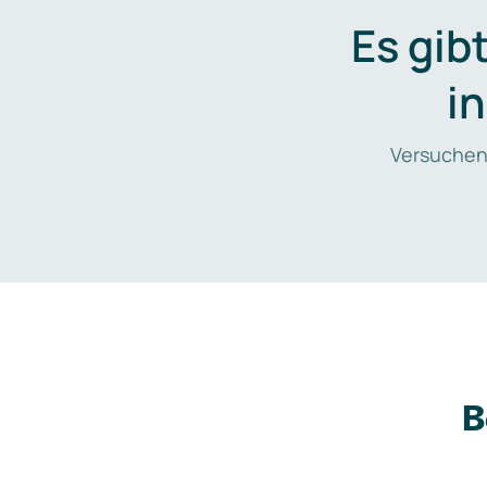
Es gib
i
Versuchen
B