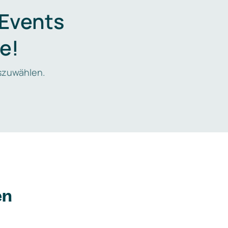
 Events
e!
zuwählen.
en