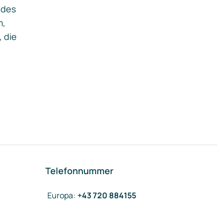
ides
m,
, die
Telefonnummer
Europa
:
+43 720 884155