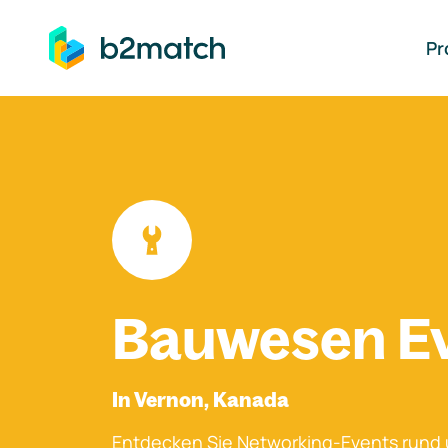
auptinhalt springen
Pr
Bauwesen E
In Vernon, Kanada
Entdecken Sie Networking-Events rund