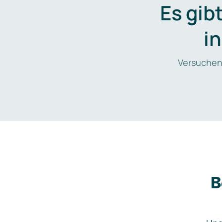
Es gib
i
Versuchen
B