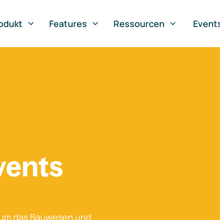
odukt
Features
Ressourcen
Event
vents
 um das Bauwesen und