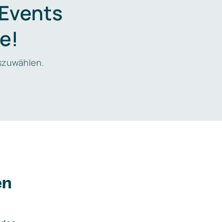
 Events
e!
zuwählen.
en