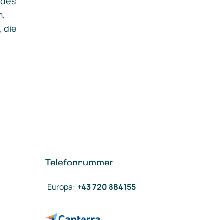
ides
m,
, die
Telefonnummer
Europa
:
+43 720 884155