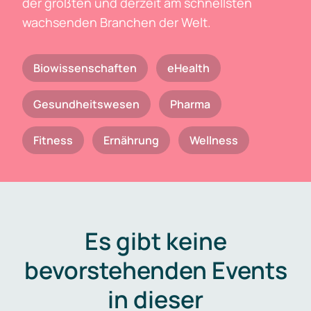
der größten und derzeit am schnellsten
wachsenden Branchen der Welt.
Biowissenschaften
eHealth
Gesundheitswesen
Pharma
Fitness
Ernährung
Wellness
Es gibt keine
bevorstehenden Events
in dieser