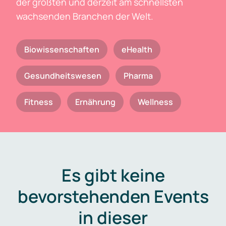
der größten und derzeit am schnellsten
wachsenden Branchen der Welt.
Biowissenschaften
eHealth
Gesundheitswesen
Pharma
Fitness
Ernährung
Wellness
Es gibt keine
bevorstehenden Events
in dieser