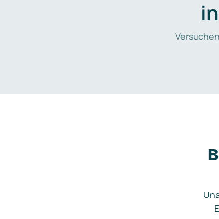
i
Versuchen
B
Una
E