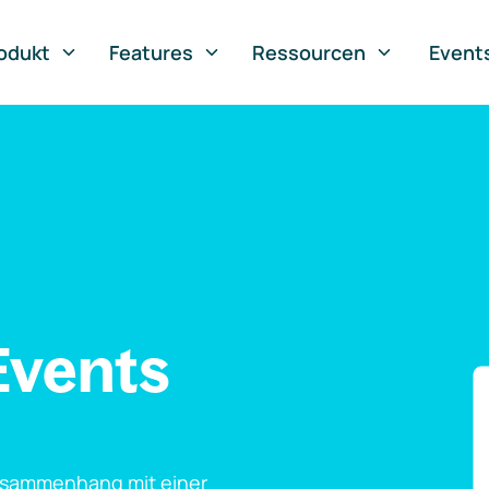
odukt
Features
Ressourcen
Event
Events
usammenhang mit einer