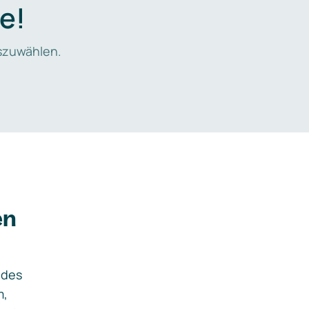
e!
zuwählen.
en
ides
m,