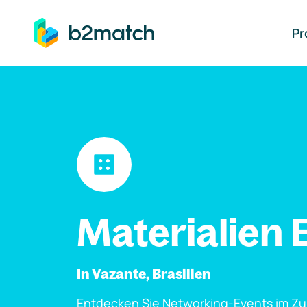
auptinhalt springen
Pr
Materialien 
In Vazante, Brasilien
Entdecken Sie Networking-Events im Z