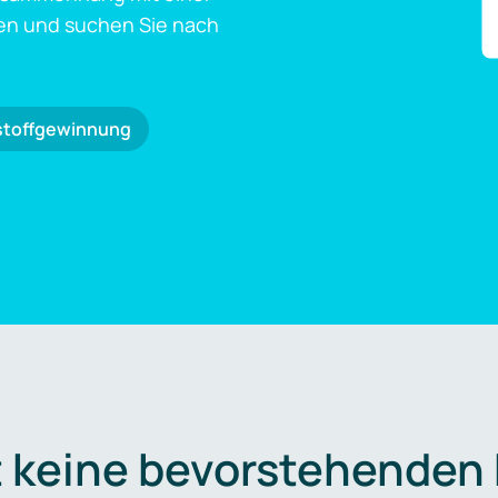
en und suchen Sie nach
stoffgewinnung
t keine bevorstehenden