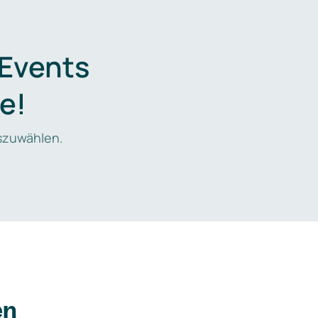
 Events
e!
zuwählen.
en