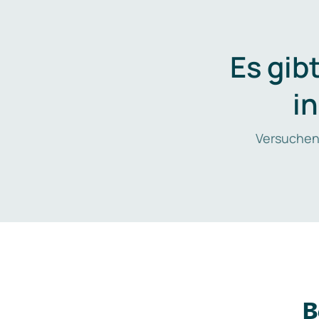
Es gib
i
Versuchen
B