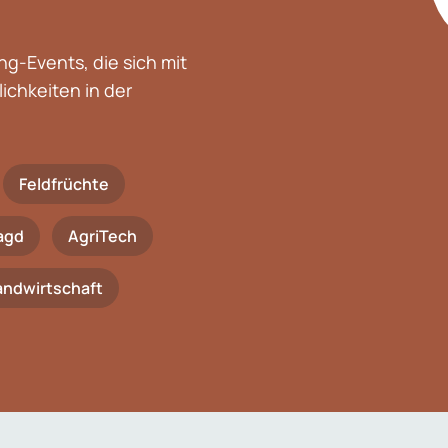
g-Events, die sich mit
chkeiten in der
Feldfrüchte
agd
AgriTech
Landwirtschaft