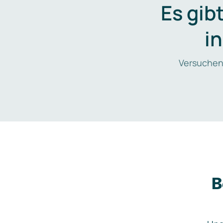
Es gib
i
Versuchen
B