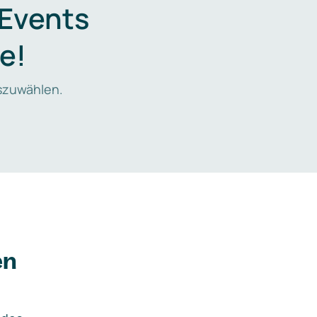
 Events
e!
zuwählen.
en