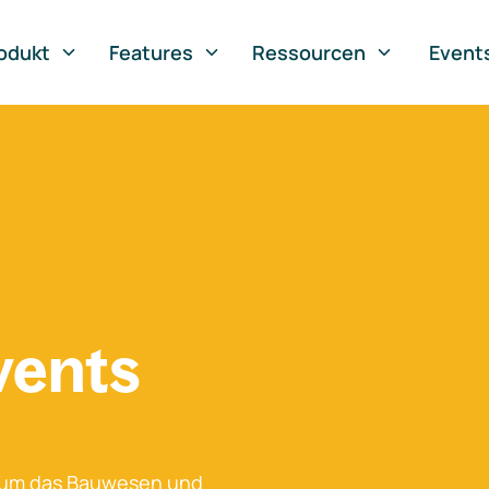
odukt
Features
Ressourcen
Event
vents
 um das Bauwesen und