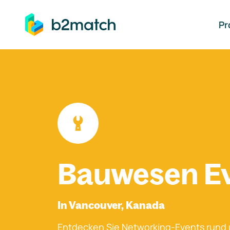
auptinhalt springen
Pr
Bauwesen E
In Vancouver, Kanada
Entdecken Sie Networking-Events rund