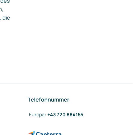
ides
m,
, die
Telefonnummer
Europa
:
+43 720 884155