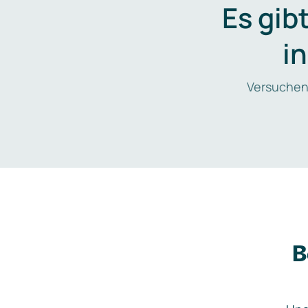
Es gib
i
Versuchen
B