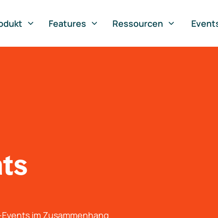
odukt
Features
Ressourcen
Event
nts
g-Events im Zusammenhang