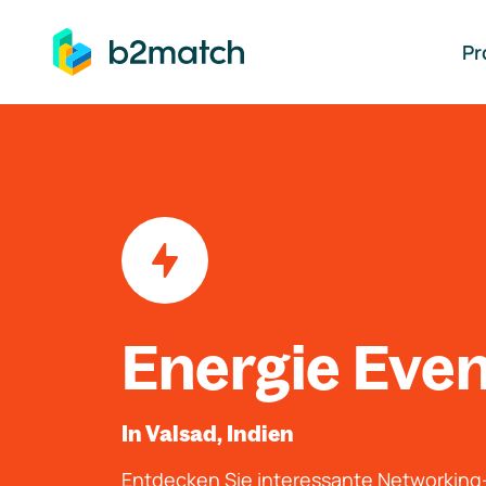
auptinhalt springen
Pr
Energie Eve
In Valsad, Indien
Entdecken Sie interessante Networkin