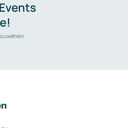
 Events
e!
zuwählen.
en