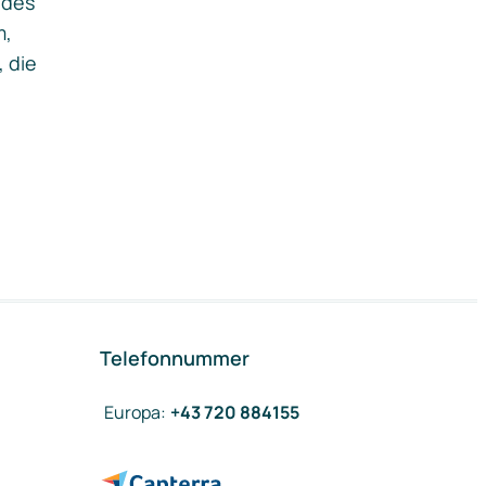
ides
m,
, die
Telefonnummer
Europa
:
+43 720 884155