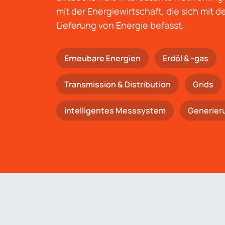
mit der Energiewirtschaft, die sich mit 
Lieferung von Energie befasst.
Erneubare Energien
Erdöl & -gas
Trans­mis­si­on & Distribution
Grids
intelligentes Messsystem
Generier