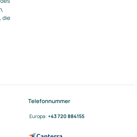
ides
m,
, die
Telefonnummer
Europa
:
+43 720 884155