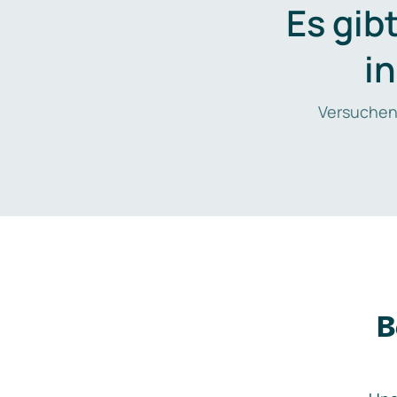
Es gib
i
Versuchen
B