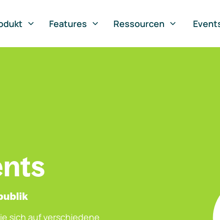
odukt
Features
Ressourcen
Event
ents
publik
ie sich auf verschiedene