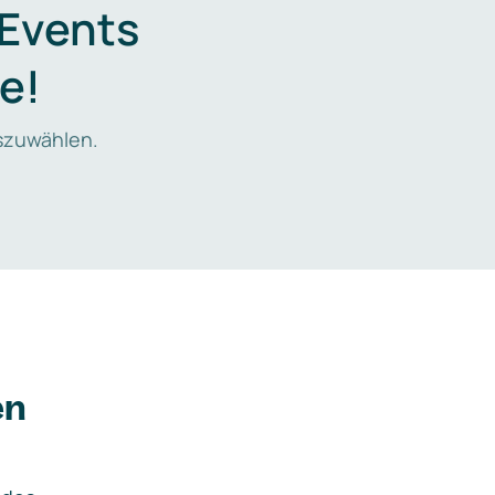
 Events
e!
zuwählen.
en