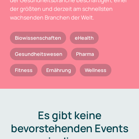
der Gesundheitsbranche beschäftigen, einer
der größten und derzeit am schnellsten
wachsenden Branchen der Welt.
Biowissenschaften
eHealth
Gesundheitswesen
Pharma
Fitness
Ernährung
Wellness
Es gibt keine
bevorstehenden Events