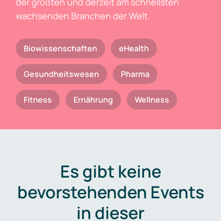
der größten und derzeit am schnellsten
wachsenden Branchen der Welt.
Biowissenschaften
eHealth
Gesundheitswesen
Pharma
Fitness
Ernährung
Wellness
Es gibt keine
bevorstehenden Events
in dieser