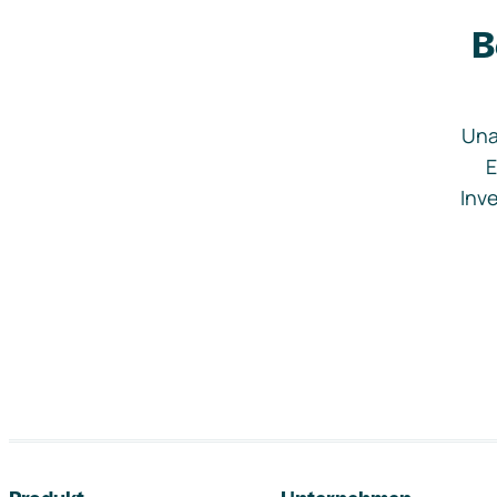
B
Una
E
Inve
Footer-Navigation