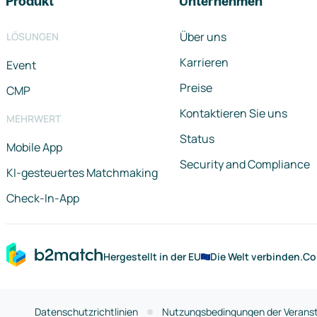
Produkt
Unternehmen
Über uns
LÖSUNGEN
Karrieren
Event
Preise
CMP
Kontaktieren Sie uns
MEHRWERT
Status
Mobile App
Security and Compliance
KI-gesteuertes Matchmaking
Check-In-App
Hergestellt in der EU
Die Welt verbinden.
Co
Datenschutzrichtlinien
Nutzungsbedingungen der Veranst