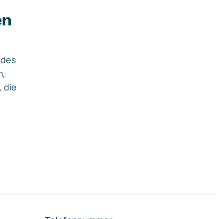
en
ides
m,
, die