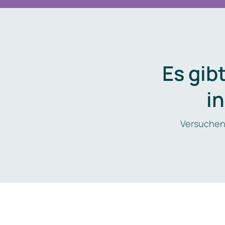
Es gib
i
Versuchen