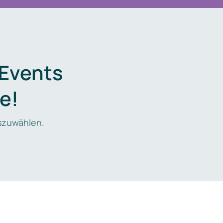
 Events
e!
zuwählen.