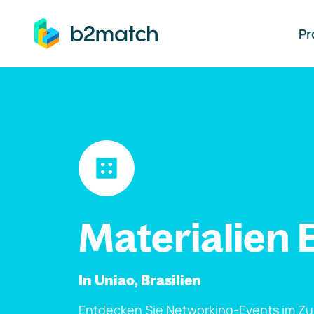
auptinhalt springen
Pr
Materialien 
In Uniao, Brasilien
Entdecken Sie Networking-Events im Z