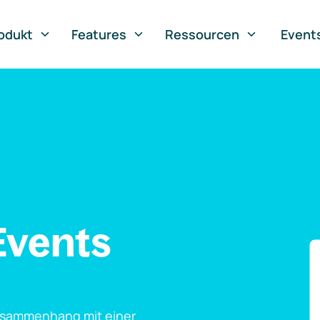
odukt
Features
Ressourcen
Event
Events
usammenhang mit einer