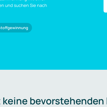
en und suchen Sie nach
stoffgewinnung
t keine bevorstehenden