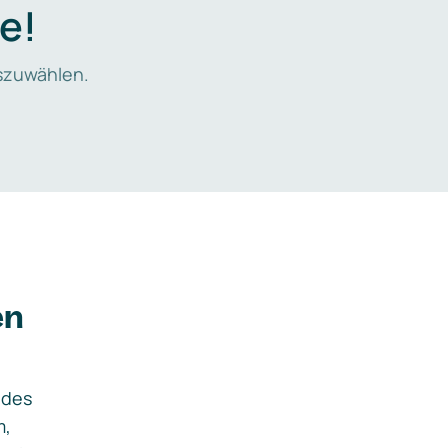
e!
zuwählen.
en
ides
m,