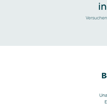
i
Versuchen
B
Una
E