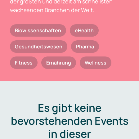
der größten und derzeit am schnellsten
wachsenden Branchen der Welt.
Biowissenschaften
eHealth
Gesundheitswesen
Pharma
Fitness
Ernährung
Wellness
Es gibt keine
bevorstehenden Events
in dieser