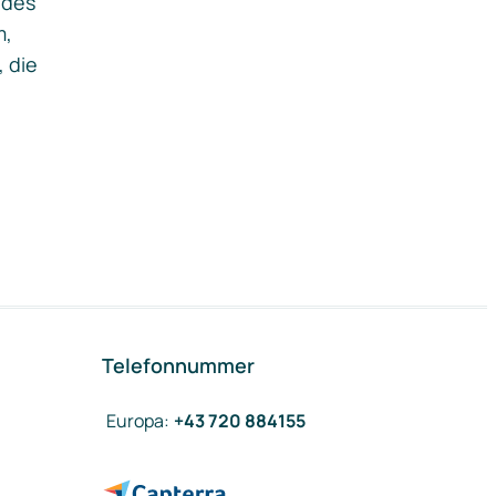
ides
m,
, die
Telefonnummer
Europa
:
+43 720 884155