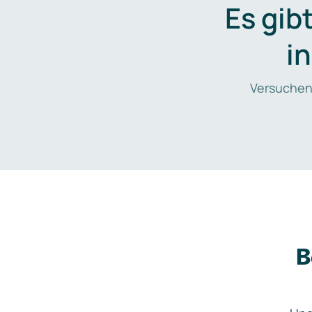
Es gib
i
Versuchen
B