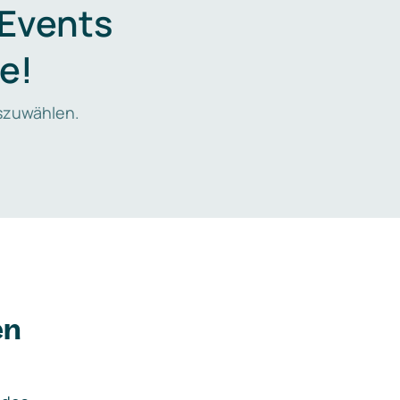
 Events
e!
zuwählen.
en