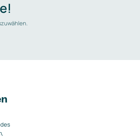
e!
zuwählen.
en
ides
m,