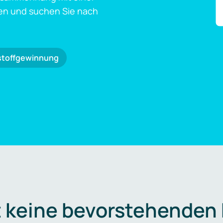
en und suchen Sie nach
stoffgewinnung
t keine bevorstehenden