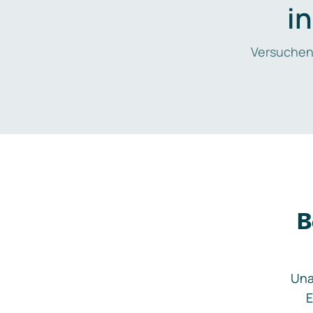
i
Versuchen
B
Una
E