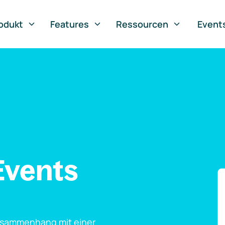
odukt
Features
Ressourcen
Event
Events
usammenhang mit einer