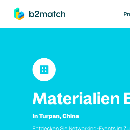
auptinhalt springen
Pr
Materialien 
In Turpan, China
Entdecken Sie Networking-Events im Z